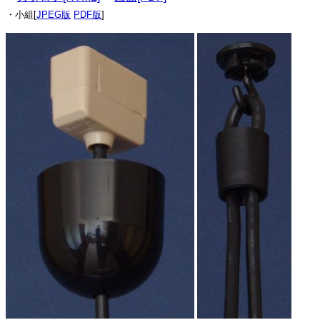
・小組[
JPEG版
PDF版
]