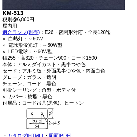
KM-513
税別@6,860円
屋内用
適合ランプ(別売)
：E26・密閉形対応・全長128迄
白熱灯：～60W
電球形蛍光灯：～60W型
LED電球：～60W型
幅255・高320・チェーン900・コード1500
本体：アルミダイカスト・黒半つや色
セード：アルミ板・外面黒半つや色・内面白色
グローブ：ガラス・透明
チェーン、コード：黒色
引掛シーリング：角型・ボディ付
カバー：樹脂・黒色
付属品：コード吊具(黒色)、ヒートン
・
カタログ[HTML]
・
図面[PDF]