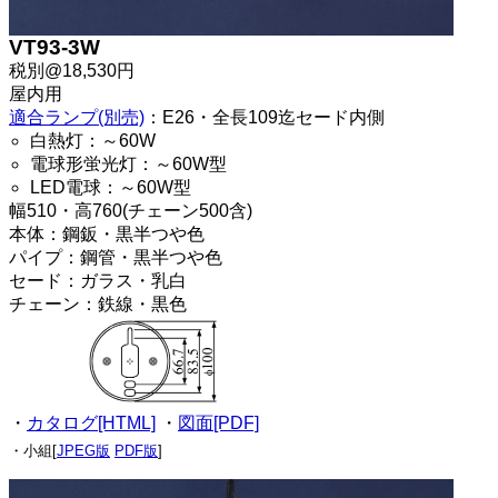
VT93-3W
税別@18,530円
屋内用
適合ランプ(別売)
：E26・全長109迄セード内側
白熱灯：～60W
電球形蛍光灯：～60W型
LED電球：～60W型
幅510・高760(チェーン500含)
本体：鋼鈑・黒半つや色
パイプ：鋼管・黒半つや色
セード：ガラス・乳白
チェーン：鉄線・黒色
・
カタログ[HTML]
・
図面[PDF]
・小組[
JPEG版
PDF版
]