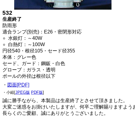
532
生産終了
防雨形
適合ランプ(別売)：E26・密閉形対応
水銀灯：～40W
白熱灯：～100W
円径540・根径105・セード径355
本体：グレー色
セード、ガード：鋼鈑・白色
グローブ：ガラス・透明
ポールの外径は根径以下
・
図面[PDF]
・小組[
JPEG版
PDF版
]
誠に勝手ながら、本製品は生産終了とさせて頂きました。
大変ご迷惑をお掛けいたしますが、何卒ご理解賜りますよう
長らくのご愛顧、誠にありがとうございました。